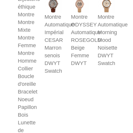
éthique
Montre
Montre
Montre
Montre
Montre
Automatique
ODYSSEY
Automatique
Mixte
Impérial
Automatique
Morning
Montre
CESAR
ROSEGOLD
Mood
Femme
Marron
Beige
Noisette
Montre
senois
Femme
DWYT
Homme
DWYT
DWYT
Swatch
Collier
Swatch
Boucle
d'oreille
Bracelet
Noeud
Papillon
Bois
Lunette
de