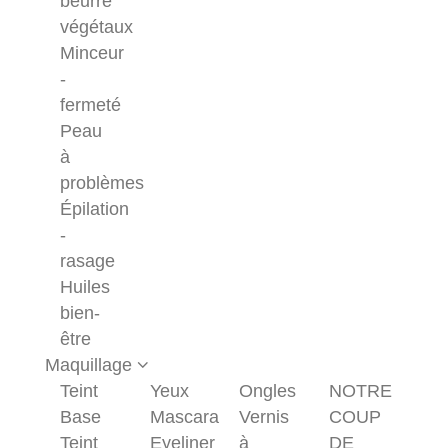
beurre
végétaux
Minceur
-
fermeté
Peau
à
problèmes
Épilation
-
rasage
Huiles
bien-
être
Maquillage
Teint
Yeux
Ongles
NOTRE
Base
Mascara
Vernis
COUP
Teint
Eyeliner
à
DE