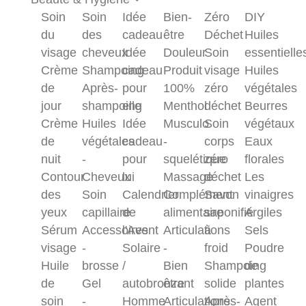
Soin
Soin
Idée
Bien-
Zéro
DIY
du
des
cadeau
être
Déchet
Huiles
visage
cheveux
Idée
Douleur
Soin
essentielle
Crème
Shampoing
cadeau
Produit
visage
Huiles
de
Après-
pour
100%
zéro
végétales
jour
shampoing
elle
Menthol
déchet
Beurres
Crème
Huiles
Idée
Musculo
Soin
végétaux
de
végétales
cadeau
-
corps
Eaux
nuit
-
pour
squelétique
zéro
florales
Contour
Cheveux
lui
Massage
déchet
Les
des
Soin
Calendrier
Complément
Savon
vinaigres
yeux
capillaire
de
alimentaire
saponifié
Argiles
Sérum
Accessoires
l'Avent
Articulations
à
Sels
visage
-
Solaire
-
froid
Poudre
Huile
brosse
/
Bien
Shampoing
de
de
Gel
autobronzant
être
solide
plantes
soin
-
Homme
Articulations
Après-
Agent