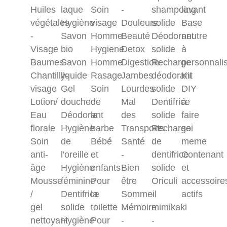
Huiles
laque
Soin
-
shampoing
lavant
végétales
Hygiène
visage
Douleurs
solide
Base
-
Savon
Homme
Beauté
Déodorant
neutre
Visage
bio
Hygiene
Detox
solide
à
Baumes
Savon
Homme
Digestion
Recharge
personnali
Chantilly-
liquide
Rasage
Jambes
déodorant
Kit
visage
Gel
Soin
Lourdes
solide
DIY
Lotion/
douche
de
Mal
Dentifrice
à
Eau
Déodorant
la
des
solide
faire
florale
Hygiène
barbe
Transports
Recharge
soi
Soin
de
Bébé
Santé
de
meme
anti-
l'oreille
et
-
dentifrice
Contenant
âge
Hygiène
enfants
Bien
solide
et
Mousse
féminine
Pour
être
Oriculi
accessoire
/
Dentifrice
la
Sommeil
-
actifs
gel
solide
toilette
Mémoire
mimikaki
nettoyant
Hygiène
Pour
-
-