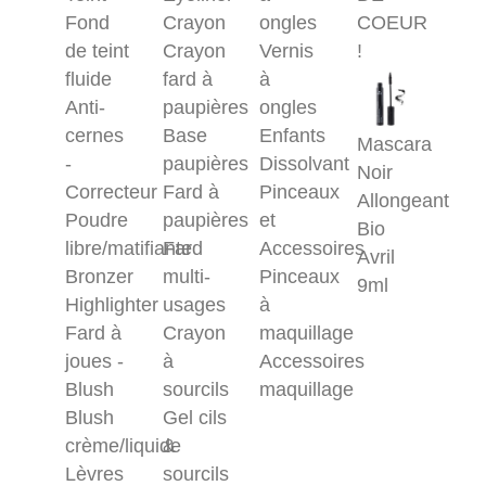
Fond
Crayon
ongles
COEUR
de teint
Crayon
Vernis
!
fluide
fard à
à
Anti-
paupières
ongles
cernes
Base
Enfants
Mascara
-
paupières
Dissolvant
Noir
Correcteur
Fard à
Pinceaux
Allongeant
Poudre
paupières
et
Bio
libre/matifiante
Fard
Accessoires
Avril
Bronzer
multi-
Pinceaux
9ml
Highlighter
usages
à
Fard à
Crayon
maquillage
joues -
à
Accessoires
Blush
sourcils
maquillage
Blush
Gel cils
crème/liquide
&
Lèvres
sourcils