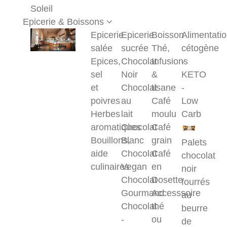
Soleil
Epicerie & Boissons
Epicerie
Epicerie
Boisson
Alimentati
salée
sucrée
Thé,
cétogène
Epices,
Chocolat
Infusions
-
sel
Noir
&
KETO
et
Chocolat
tisane
-
poivres
au
Café
Low
Herbes
lait
moulu
Carb
aromatiques
Chocolat
Café
Bouillons,
Blanc
grain
Palets
aide
Chocolat
Café
chocolat
culinaires
Vegan
en
noir
Chocolat
Dosette
fourrés
Gourmand
Accesssoire
au
Chocolat
thé
beurre
-
ou
de