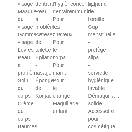
visage
dentaire
l'hygiène
concentration
hygiene
Masque
Peau
dentaire
Immunité
de
du
à
Pour
l'oreille
visage
problèmes
les
Cup
Gommage
Accessoire
cheveux
menstruelle
visage
de
Pour
-
Lèvres
toilette
le
protège
Peau
Épilation
corps
slips
à
-
Pour
-
problème
rasage
maman
serviette
Soin
Éponge
Pour
hygiénique
du
de
le
lavable
corps
Konjac
change
Démaquillant
Crème
Maquillage
solide
de
enfant
Accessoire
corps
pour
Baumes
cosmétique