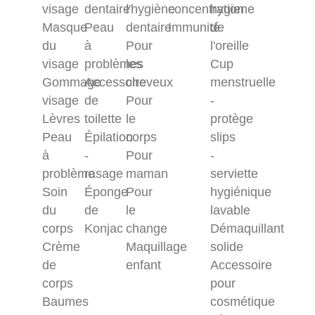
visage
dentaire
l'hygiène
concentration
hygiene
Masque
Peau
dentaire
Immunité
de
du
à
Pour
l'oreille
visage
problèmes
les
Cup
Gommage
Accessoire
cheveux
menstruelle
visage
de
Pour
-
Lèvres
toilette
le
protège
Peau
Épilation
corps
slips
à
-
Pour
-
problème
rasage
maman
serviette
Soin
Éponge
Pour
hygiénique
du
de
le
lavable
corps
Konjac
change
Démaquillant
Crème
Maquillage
solide
de
enfant
Accessoire
corps
pour
Baumes
cosmétique