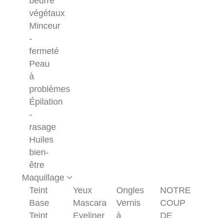
beurre
végétaux
Minceur
-
fermeté
Peau
à
problèmes
Épilation
-
rasage
Huiles
bien-
être
Maquillage
Teint
Yeux
Ongles
NOTRE
Base
Mascara
Vernis
COUP
Teint
Eyeliner
à
DE