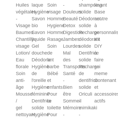
Huiles
laque
Soin
-
shampoing
lavant
végétales
Hygiène
visage
Douleurs
solide
Base
-
Savon
Homme
Beauté
Déodorant
neutre
Visage
bio
Hygiene
Detox
solide
à
Baumes
Savon
Homme
Digestion
Recharge
personnali
Chantilly-
liquide
Rasage
Jambes
déodorant
Kit
visage
Gel
Soin
Lourdes
solide
DIY
Lotion/
douche
de
Mal
Dentifrice
à
Eau
Déodorant
la
des
solide
faire
florale
Hygiène
barbe
Transports
Recharge
soi
Soin
de
Bébé
Santé
de
meme
anti-
l'oreille
et
-
dentifrice
Contenant
âge
Hygiène
enfants
Bien
solide
et
Mousse
féminine
Pour
être
Oriculi
accessoire
/
Dentifrice
la
Sommeil
-
actifs
gel
solide
toilette
Mémoire
mimikaki
nettoyant
Hygiène
Pour
-
-