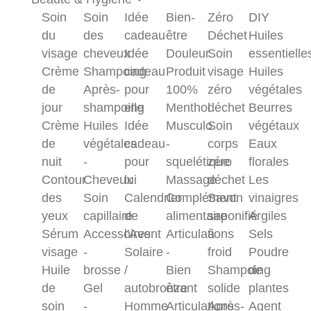
Soin
Soin
Idée
Bien-
Zéro
DIY
du
des
cadeau
être
Déchet
Huiles
visage
cheveux
Idée
Douleur
Soin
essentielle
Crème
Shampoing
cadeau
Produit
visage
Huiles
de
Après-
pour
100%
zéro
végétales
jour
shampoing
elle
Menthol
déchet
Beurres
Crème
Huiles
Idée
Musculo
Soin
végétaux
de
végétales
cadeau
-
corps
Eaux
nuit
-
pour
squelétique
zéro
florales
Contour
Cheveux
lui
Massage
déchet
Les
des
Soin
Calendrier
Complément
Savon
vinaigres
yeux
capillaire
de
alimentaire
saponifié
Argiles
Sérum
Accessoires
l'Avent
Articulations
à
Sels
visage
-
Solaire
-
froid
Poudre
Huile
brosse
/
Bien
Shampoing
de
de
Gel
autobronzant
être
solide
plantes
soin
-
Homme
Articulations
Après-
Agent