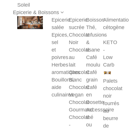
Soleil
Epicerie & Boissons
Epicerie
Epicerie
Boisson
Alimentati
salée
sucrée
Thé,
cétogène
Epices,
Chocolat
Infusions
-
sel
Noir
&
KETO
et
Chocolat
tisane
-
poivres
au
Café
Low
Herbes
lait
moulu
Carb
aromatiques
Chocolat
Café
Bouillons,
Blanc
grain
Palets
aide
Chocolat
Café
chocolat
culinaires
Vegan
en
noir
Chocolat
Dosette
fourrés
Gourmand
Accesssoire
au
Chocolat
thé
beurre
-
ou
de