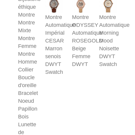
éthique
Montre
Montre
Montre
Montre
Montre
Automatique
ODYSSEY
Automatique
Mixte
Impérial
Automatique
Morning
Montre
CESAR
ROSEGOLD
Mood
Femme
Marron
Beige
Noisette
Montre
senois
Femme
DWYT
Homme
DWYT
DWYT
Swatch
Collier
Swatch
Boucle
d'oreille
Bracelet
Noeud
Papillon
Bois
Lunette
de