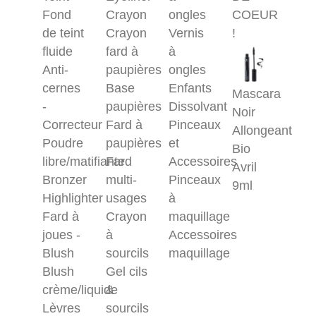
Fond
Crayon
ongles
COEUR
de teint
Crayon
Vernis
!
fluide
fard à
à
Anti-
paupières
ongles
cernes
Base
Enfants
Mascara
-
paupières
Dissolvant
Noir
Correcteur
Fard à
Pinceaux
Allongeant
Poudre
paupières
et
Bio
libre/matifiante
Fard
Accessoires
Avril
Bronzer
multi-
Pinceaux
9ml
Highlighter
usages
à
Fard à
Crayon
maquillage
joues -
à
Accessoires
Blush
sourcils
maquillage
Blush
Gel cils
crème/liquide
&
Lèvres
sourcils