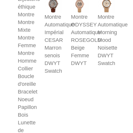
éthique
Montre
Montre
Montre
Montre
Montre
Automatique
ODYSSEY
Automatique
Mixte
Impérial
Automatique
Morning
Montre
CESAR
ROSEGOLD
Mood
Femme
Marron
Beige
Noisette
Montre
senois
Femme
DWYT
Homme
DWYT
DWYT
Swatch
Collier
Swatch
Boucle
d'oreille
Bracelet
Noeud
Papillon
Bois
Lunette
de