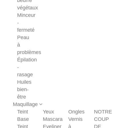
beurre
végétaux
Minceur
-
fermeté
Peau
à
problèmes
Épilation
-
rasage
Huiles
bien-
être
Maquillage
Teint
Yeux
Ongles
NOTRE
Base
Mascara
Vernis
COUP
Teint
Eyeliner
à
DE