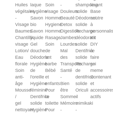
Huiles
laque
Soin
-
shampoing
lavant
végétales
Hygiène
visage
Douleurs
solide
Base
-
Savon
Homme
Beauté
Déodorant
neutre
Visage
bio
Hygiene
Detox
solide
à
Baumes
Savon
Homme
Digestion
Recharge
personnali
Chantilly-
liquide
Rasage
Jambes
déodorant
Kit
visage
Gel
Soin
Lourdes
solide
DIY
Lotion/
douche
de
Mal
Dentifrice
à
Eau
Déodorant
la
des
solide
faire
florale
Hygiène
barbe
Transports
Recharge
soi
Soin
de
Bébé
Santé
de
meme
anti-
l'oreille
et
-
dentifrice
Contenant
âge
Hygiène
enfants
Bien
solide
et
Mousse
féminine
Pour
être
Oriculi
accessoire
/
Dentifrice
la
Sommeil
-
actifs
gel
solide
toilette
Mémoire
mimikaki
nettoyant
Hygiène
Pour
-
-