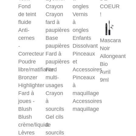
Fond
Crayon
ongles
COEUR
de teint
Crayon
Vernis
!
fluide
fard à
à
Anti-
paupières
ongles
cernes
Base
Enfants
Mascara
-
paupières
Dissolvant
Noir
Correcteur
Fard à
Pinceaux
Allongeant
Poudre
paupières
et
Bio
libre/matifiante
Fard
Accessoires
Avril
Bronzer
multi-
Pinceaux
9ml
Highlighter
usages
à
Fard à
Crayon
maquillage
joues -
à
Accessoires
Blush
sourcils
maquillage
Blush
Gel cils
crème/liquide
&
Lèvres
sourcils