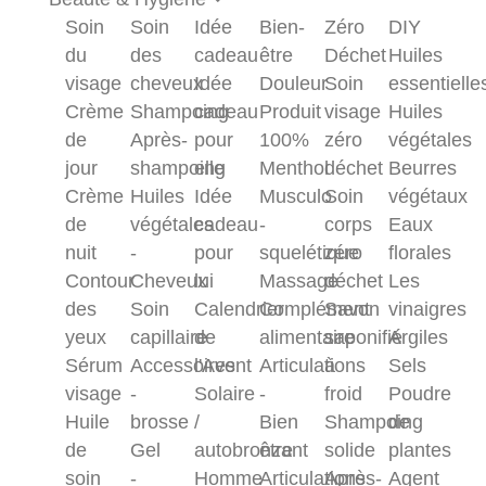
Soin
Soin
Idée
Bien-
Zéro
DIY
du
des
cadeau
être
Déchet
Huiles
visage
cheveux
Idée
Douleur
Soin
essentielle
Crème
Shampoing
cadeau
Produit
visage
Huiles
de
Après-
pour
100%
zéro
végétales
jour
shampoing
elle
Menthol
déchet
Beurres
Crème
Huiles
Idée
Musculo
Soin
végétaux
de
végétales
cadeau
-
corps
Eaux
nuit
-
pour
squelétique
zéro
florales
Contour
Cheveux
lui
Massage
déchet
Les
des
Soin
Calendrier
Complément
Savon
vinaigres
yeux
capillaire
de
alimentaire
saponifié
Argiles
Sérum
Accessoires
l'Avent
Articulations
à
Sels
visage
-
Solaire
-
froid
Poudre
Huile
brosse
/
Bien
Shampoing
de
de
Gel
autobronzant
être
solide
plantes
soin
-
Homme
Articulations
Après-
Agent