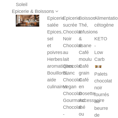
Soleil
Epicerie & Boissons
Epicerie
Epicerie
Boisson
Alimentati
salée
sucrée
Thé,
cétogène
Epices,
Chocolat
Infusions
-
sel
Noir
&
KETO
et
Chocolat
tisane
-
poivres
au
Café
Low
Herbes
lait
moulu
Carb
aromatiques
Chocolat
Café
Bouillons,
Blanc
grain
Palets
aide
Chocolat
Café
chocolat
culinaires
Vegan
en
noir
Chocolat
Dosette
fourrés
Gourmand
Accesssoire
au
Chocolat
thé
beurre
-
ou
de