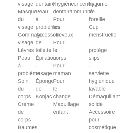
visage
dentaire
l'hygiène
concentration
hygiene
Masque
Peau
dentaire
Immunité
de
du
à
Pour
l'oreille
visage
problèmes
les
Cup
Gommage
Accessoire
cheveux
menstruelle
visage
de
Pour
-
Lèvres
toilette
le
protège
Peau
Épilation
corps
slips
à
-
Pour
-
problème
rasage
maman
serviette
Soin
Éponge
Pour
hygiénique
du
de
le
lavable
corps
Konjac
change
Démaquillant
Crème
Maquillage
solide
de
enfant
Accessoire
corps
pour
Baumes
cosmétique