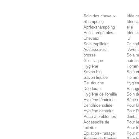
Soin des cheveux
Idée c
Shampoing
Idée c
Après-shampoing
elle
Huiles végétales -
Idée c
Cheveux
lui
Soin capillaire
Calend
Accessoires -
l'Avent
brosse
Solaire
Gel - laque
autobr
Hygiène
Homm
Savon bio
Soin v
Savon liquide
Homm
Gel douche
Hygie
Déodorant
Rasag
Hygiène de l'oreille
Soin d
Hygiène féminine
Bébé e
Dentifrice solide
Pour la
Hygiène dentaire
Pour l
Peau à problèmes
dentai
Accessoire de
Pour l
toilette
Pour l
Épilation - rasage
Pour 
Éponge de Konjac
Pour l