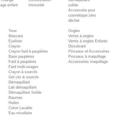
lage enfant
Immunité
solide
Accessoire pour
cosmétique zéro
déchet
Yeux
Ongles
Mascara
Vernis à ongles
Eyeliner
Vernis à ongles Enfants
Crayon
Dissolvant
Crayon fard à paupières
Pinceaux et Accessoires
Base paupières
Pinceaux à maquillage
Fard à paupières
Accessoires maquillage
Fard multi-usages
Crayon à sourcils
Gel cils & sourcils
Démaquillant
Lait démaquillant
Démaquillant Solide
Baumes
Huiles
Coton Lavable
Eau micellaire