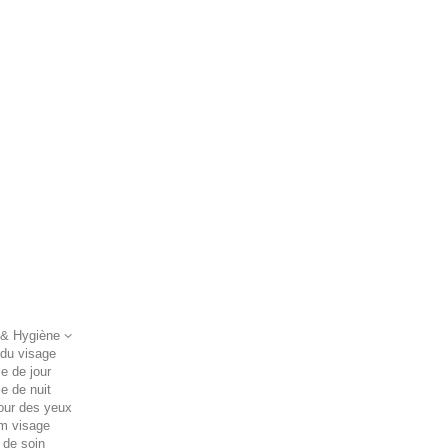
 & Hygiène
 du visage
e de jour
e de nuit
our des yeux
m visage
 de soin