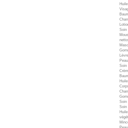
Huile
Visa
Bau
Chant
Lotio
Soin 
Mous
nett
Masq
Gomm
Lèvr
Peau
Soin
Crèm
Baum
Huile
Corp
Chant
Gom
Soin
Soin
Huile
végé
Minc
Peau