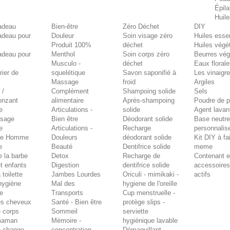
Épila
Huile
adeau
Bien-être
Zéro Déchet
DIY
adeau pour
Douleur
Soin visage zéro
Huiles essen
Produit 100%
déchet
Huiles végé
adeau pour
Menthol
Soin corps zéro
Beurres vé
Musculo -
déchet
Eaux floral
rier de
squelétique
Savon saponifié à
Les vinaigr
Massage
froid
Argiles
 /
Complément
Shampoing solide
Sels
onzant
alimentaire
Après-shampoing
Poudre de p
e
Articulations -
solide
Agent lavan
isage
Bien être
Déodorant solide
Base neutre
e
Articulations -
Recharge
personnalis
ne Homme
Douleurs
déodorant solide
Kit DIY à fa
e
Beauté
Dentifrice solide
meme
e la barbe
Detox
Recharge de
Contenant e
t enfants
Digestion
dentifrice solide
accessoire
 toilette
Jambes Lourdes
Oriculi - mimikaki -
actifs
'hygiène
Mal des
hygiene de l'oreille
re
Transports
Cup menstruelle -
es cheveux
Santé - Bien être
protège slips -
e corps
Sommeil
serviette
maman
Mémoire -
hygiénique lavable
e change
concentration
Démaquillant