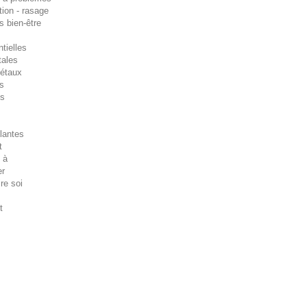
tion - rasage
s bien-être
tielles
tales
gétaux
es
es
lantes
t
 à
er
ire soi
t
s