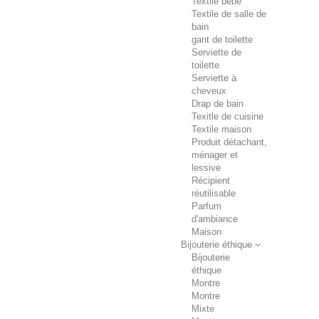
Textile bébé
Textile de salle de
bain
gant de toilette
Serviette de
toilette
Serviette à
cheveux
Drap de bain
Texitle de cuisine
Textile maison
Produit détachant,
ménager et
lessive
Récipient
réutilisable
Parfum
d'ambiance
Maison
Bijouterie éthique
Bijouterie
éthique
Montre
Montre
Mixte