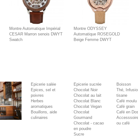
Montre Automatique Impérial
Montre ODYSSEY
CESAR Marron senois DWYT
Automatique ROSEGOLD
Swatch
Beige Femme DWYT
Epicerie salée
Epicerie sucrée
Boisson
Epices, sel et
Chocolat Noir
Thé, Infusi
poivres
Chocolat au lait
tisane
Herbes
Chocolat Blanc
Café moulu
aromatiques
Chocolat Vegan
Café grain
Bouillons, aide
Chocolat
Café en Dos
culinaires
Gourmand
Accesssoire
Chocolat - cacao
ou café
en poudre
Sucre