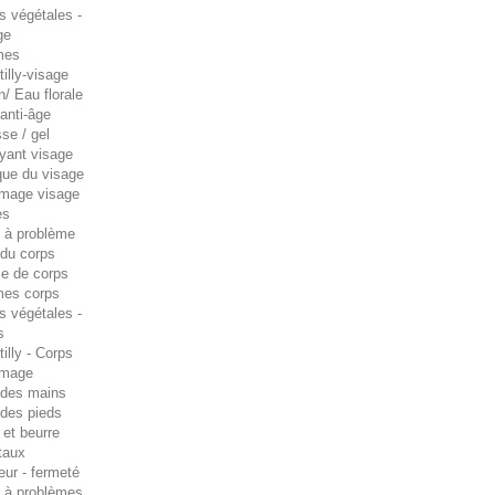
s végétales -
ge
mes
illy-visage
n/ Eau florale
anti-âge
se / gel
oyant visage
ue du visage
age visage
es
 à problème
 du corps
e de corps
es corps
s végétales -
s
illy - Corps
mage
 des mains
 des pieds
 et beurre
taux
eur - fermeté
 à problèmes