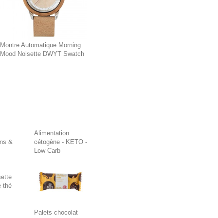
Montre Automatique Morning
Mood Noisette DWYT Swatch
Alimentation
ons &
cétogène - KETO -
Low Carb
ette
 thé
Palets chocolat