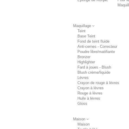
Maquil
Maquillage
Teint
Base Teint
Fond de teint fluide
Anti-cernes - Correcteur
Poudre libre/matifiante
Bronzer
Highlighter
Fard à joues - Blush
Blush crème/liquide
Lèvres
Crayon de rouge à lèvres
Crayon à lèvres
Rouge à lèvres
Huile à lèvres
Gloss
Maison
Maison