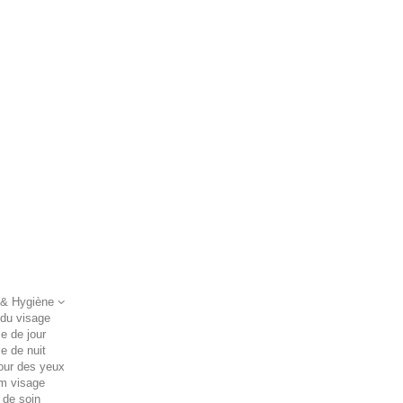
 & Hygiène
 du visage
e de jour
e de nuit
our des yeux
m visage
 de soin