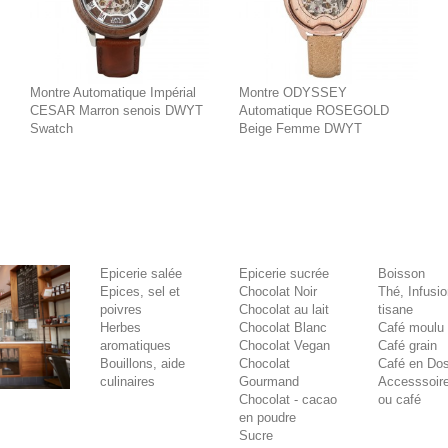
Montre Automatique Impérial
Montre ODYSSEY
CESAR Marron senois DWYT
Automatique ROSEGOLD
Swatch
Beige Femme DWYT
Epicerie salée
Epicerie sucrée
Boisson
Epices, sel et
Chocolat Noir
Thé, Infusi
poivres
Chocolat au lait
tisane
Herbes
Chocolat Blanc
Café moulu
aromatiques
Chocolat Vegan
Café grain
Bouillons, aide
Chocolat
Café en Dos
culinaires
Gourmand
Accesssoire
Chocolat - cacao
ou café
en poudre
Sucre