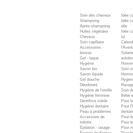
Soin des cheveux
Idée c
Shampoing
Idée c
Après-shampoing
elle
Huiles végétales -
Idée c
Cheveux
lui
Soin capillaire
Calend
Accessoires -
l'Avent
brosse
Solaire
Gel - laque
autobr
Hygiène
Homm
Savon bio
Soin v
Savon liquide
Homm
Gel douche
Hygie
Déodorant
Rasag
Hygiène de l'oreille
Soin d
Hygiène féminine
Bébé e
Dentifrice solide
Pour la
Hygiène dentaire
Pour l
Peau à problèmes
dentai
Accessoire de
Pour l
toilette
Pour l
Épilation - rasage
Pour 
Éponge de Konjac
Pour l