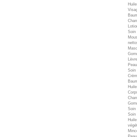
Huile
Visa
Bau
Chant
Lotio
Soin 
Mous
nett
Masq
Gomm
Lèvr
Peau
Soin
Crèm
Baum
Huile
Corp
Chant
Gom
Soin
Soin
Huile
végé
Minc
Peau