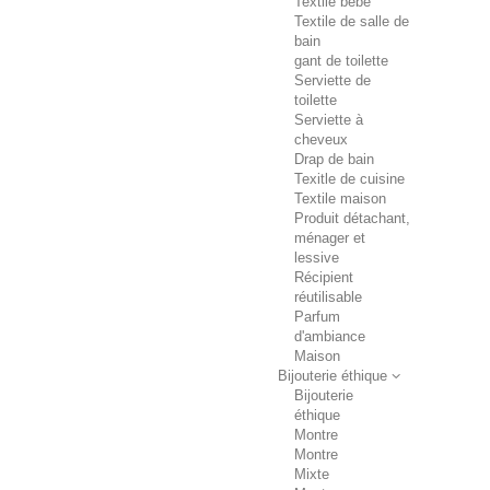
Textile bébé
Textile de salle de
bain
gant de toilette
Serviette de
toilette
Serviette à
cheveux
Drap de bain
Texitle de cuisine
Textile maison
Produit détachant,
ménager et
lessive
Récipient
réutilisable
Parfum
d'ambiance
Maison
Bijouterie éthique
Bijouterie
éthique
Montre
Montre
Mixte