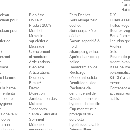
Épila
Huile
adeau
Bien-être
Zéro Déchet
DIY
adeau pour
Douleur
Soin visage zéro
Huiles essen
Produit 100%
déchet
Huiles végé
adeau pour
Menthol
Soin corps zéro
Beurres vé
Musculo -
déchet
Eaux floral
rier de
squelétique
Savon saponifié à
Les vinaigr
Massage
froid
Argiles
 /
Complément
Shampoing solide
Sels
onzant
alimentaire
Après-shampoing
Poudre de p
e
Articulations -
solide
Agent lavan
isage
Bien être
Déodorant solide
Base neutre
e
Articulations -
Recharge
personnalis
ne Homme
Douleurs
déodorant solide
Kit DIY à fa
e
Beauté
Dentifrice solide
meme
e la barbe
Detox
Recharge de
Contenant e
t enfants
Digestion
dentifrice solide
accessoire
 toilette
Jambes Lourdes
Oriculi - mimikaki -
actifs
'hygiène
Mal des
hygiene de l'oreille
re
Transports
Cup menstruelle -
es cheveux
Santé - Bien être
protège slips -
e corps
Sommeil
serviette
maman
Mémoire -
hygiénique lavable
e change
concentration
Démaquillant