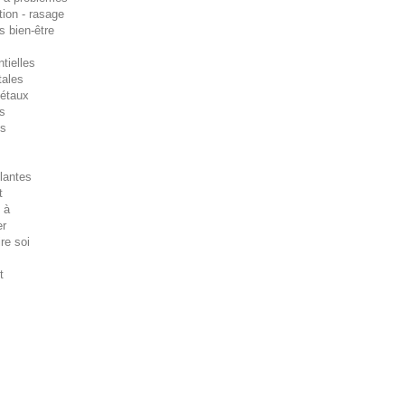
tion - rasage
s bien-être
tielles
tales
gétaux
es
es
lantes
t
 à
er
ire soi
t
s