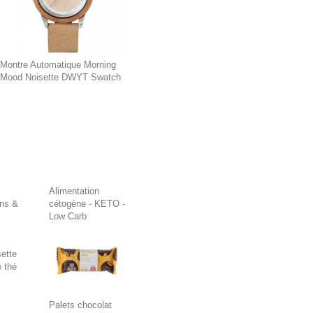
Montre Automatique Morning
Mood Noisette DWYT Swatch
Alimentation
ons &
cétogène - KETO -
Low Carb
ette
 thé
Palets chocolat