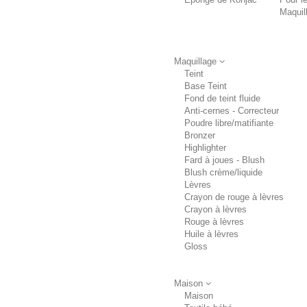
Maquil
Maquillage
Teint
Base Teint
Fond de teint fluide
Anti-cernes - Correcteur
Poudre libre/matifiante
Bronzer
Highlighter
Fard à joues - Blush
Blush crème/liquide
Lèvres
Crayon de rouge à lèvres
Crayon à lèvres
Rouge à lèvres
Huile à lèvres
Gloss
Maison
Maison