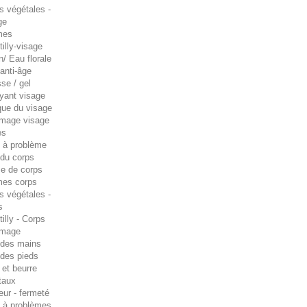
s végétales -
ge
mes
illy-visage
n/ Eau florale
anti-âge
se / gel
oyant visage
ue du visage
age visage
es
 à problème
 du corps
e de corps
es corps
s végétales -
s
illy - Corps
mage
 des mains
 des pieds
 et beurre
taux
eur - fermeté
 à problèmes