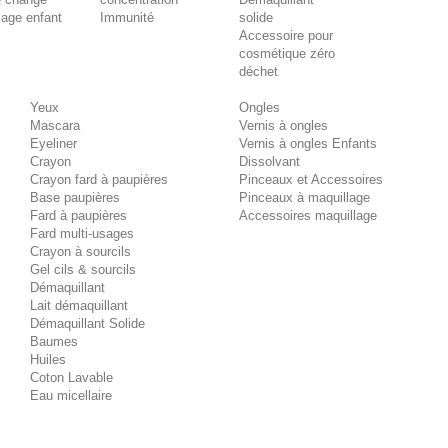
lage enfant
Immunité
solide
Accessoire pour
cosmétique zéro
déchet
Yeux
Ongles
Mascara
Vernis à ongles
Eyeliner
Vernis à ongles Enfants
Crayon
Dissolvant
Crayon fard à paupières
Pinceaux et Accessoires
Base paupières
Pinceaux à maquillage
Fard à paupières
Accessoires maquillage
Fard multi-usages
Crayon à sourcils
Gel cils & sourcils
Démaquillant
Lait démaquillant
Démaquillant Solide
Baumes
Huiles
Coton Lavable
Eau micellaire