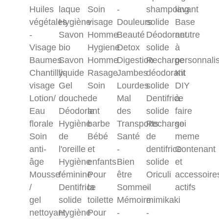
Huiles
laque
Soin
-
shampoing
lavant
végétales
Hygiène
visage
Douleurs
solide
Base
-
Savon
Homme
Beauté
Déodorant
neutre
Visage
bio
Hygiene
Detox
solide
à
Baumes
Savon
Homme
Digestion
Recharge
personnali
Chantilly-
liquide
Rasage
Jambes
déodorant
Kit
visage
Gel
Soin
Lourdes
solide
DIY
Lotion/
douche
de
Mal
Dentifrice
à
Eau
Déodorant
la
des
solide
faire
florale
Hygiène
barbe
Transports
Recharge
soi
Soin
de
Bébé
Santé
de
meme
anti-
l'oreille
et
-
dentifrice
Contenant
âge
Hygiène
enfants
Bien
solide
et
Mousse
féminine
Pour
être
Oriculi
accessoire
/
Dentifrice
la
Sommeil
-
actifs
gel
solide
toilette
Mémoire
mimikaki
nettoyant
Hygiène
Pour
-
-