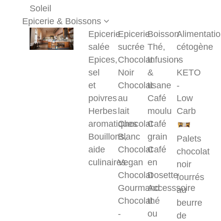
Soleil
Epicerie & Boissons
Epicerie
Epicerie
Boisson
Alimentati
salée
sucrée
Thé,
cétogène
Epices,
Chocolat
Infusions
-
sel
Noir
&
KETO
et
Chocolat
tisane
-
poivres
au
Café
Low
Herbes
lait
moulu
Carb
aromatiques
Chocolat
Café
Bouillons,
Blanc
grain
Palets
aide
Chocolat
Café
chocolat
culinaires
Vegan
en
noir
Chocolat
Dosette
fourrés
Gourmand
Accesssoire
au
Chocolat
thé
beurre
-
ou
de