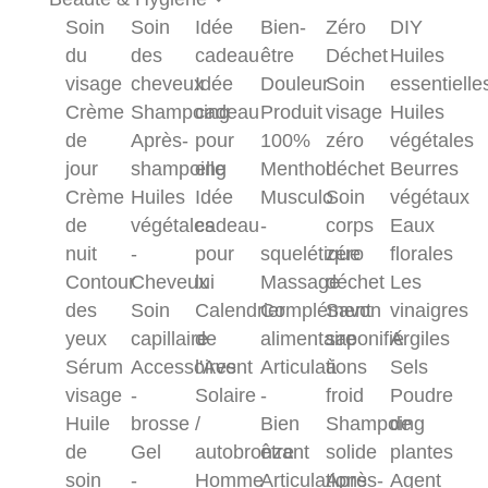
Soin
Soin
Idée
Bien-
Zéro
DIY
du
des
cadeau
être
Déchet
Huiles
visage
cheveux
Idée
Douleur
Soin
essentielle
Crème
Shampoing
cadeau
Produit
visage
Huiles
de
Après-
pour
100%
zéro
végétales
jour
shampoing
elle
Menthol
déchet
Beurres
Crème
Huiles
Idée
Musculo
Soin
végétaux
de
végétales
cadeau
-
corps
Eaux
nuit
-
pour
squelétique
zéro
florales
Contour
Cheveux
lui
Massage
déchet
Les
des
Soin
Calendrier
Complément
Savon
vinaigres
yeux
capillaire
de
alimentaire
saponifié
Argiles
Sérum
Accessoires
l'Avent
Articulations
à
Sels
visage
-
Solaire
-
froid
Poudre
Huile
brosse
/
Bien
Shampoing
de
de
Gel
autobronzant
être
solide
plantes
soin
-
Homme
Articulations
Après-
Agent