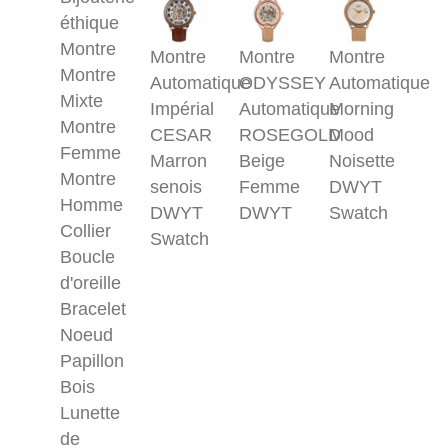
éthique
Montre
Montre
Montre
Montre
Montre
Automatique
ODYSSEY
Automatique
Mixte
Impérial
Automatique
Morning
Montre
CESAR
ROSEGOLD
Mood
Femme
Marron
Beige
Noisette
Montre
senois
Femme
DWYT
Homme
DWYT
DWYT
Swatch
Collier
Swatch
Boucle
d'oreille
Bracelet
Noeud
Papillon
Bois
Lunette
de