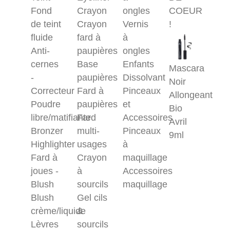
Fond
Crayon
ongles
COEUR
de teint
Crayon
Vernis
!
fluide
fard à
à
Anti-
paupières
ongles
cernes
Base
Enfants
Mascara
-
paupières
Dissolvant
Noir
Correcteur
Fard à
Pinceaux
Allongeant
Poudre
paupières
et
Bio
libre/matifiante
Fard
Accessoires
Avril
Bronzer
multi-
Pinceaux
9ml
Highlighter
usages
à
Fard à
Crayon
maquillage
joues -
à
Accessoires
Blush
sourcils
maquillage
Blush
Gel cils
crème/liquide
&
Lèvres
sourcils