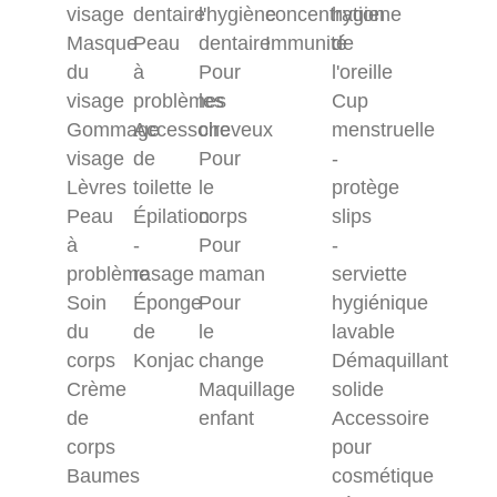
visage
dentaire
l'hygiène
concentration
hygiene
Masque
Peau
dentaire
Immunité
de
du
à
Pour
l'oreille
visage
problèmes
les
Cup
Gommage
Accessoire
cheveux
menstruelle
visage
de
Pour
-
Lèvres
toilette
le
protège
Peau
Épilation
corps
slips
à
-
Pour
-
problème
rasage
maman
serviette
Soin
Éponge
Pour
hygiénique
du
de
le
lavable
corps
Konjac
change
Démaquillant
Crème
Maquillage
solide
de
enfant
Accessoire
corps
pour
Baumes
cosmétique