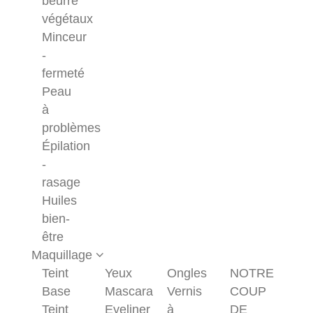
beurre
végétaux
Minceur
-
fermeté
Peau
à
problèmes
Épilation
-
rasage
Huiles
bien-
être
Maquillage
Teint
Yeux
Ongles
NOTRE
Base
Mascara
Vernis
COUP
Teint
Eyeliner
à
DE