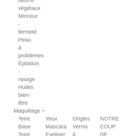
beurre
végétaux
Minceur
-
fermeté
Peau
à
problèmes
Épilation
-
rasage
Huiles
bien-
être
Maquillage
Teint
Yeux
Ongles
NOTRE
Base
Mascara
Vernis
COUP
Teint
Eyeliner
à
DE