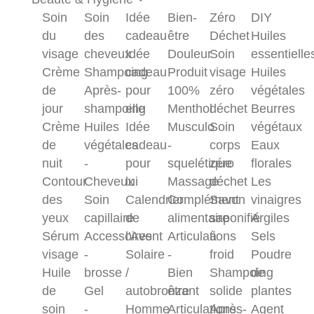
Soin
Soin
Idée
Bien-
Zéro
DIY
du
des
cadeau
être
Déchet
Huiles
visage
cheveux
Idée
Douleur
Soin
essentielle
Crème
Shampoing
cadeau
Produit
visage
Huiles
de
Après-
pour
100%
zéro
végétales
jour
shampoing
elle
Menthol
déchet
Beurres
Crème
Huiles
Idée
Musculo
Soin
végétaux
de
végétales
cadeau
-
corps
Eaux
nuit
-
pour
squelétique
zéro
florales
Contour
Cheveux
lui
Massage
déchet
Les
des
Soin
Calendrier
Complément
Savon
vinaigres
yeux
capillaire
de
alimentaire
saponifié
Argiles
Sérum
Accessoires
l'Avent
Articulations
à
Sels
visage
-
Solaire
-
froid
Poudre
Huile
brosse
/
Bien
Shampoing
de
de
Gel
autobronzant
être
solide
plantes
soin
-
Homme
Articulations
Après-
Agent