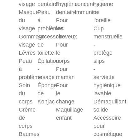
visage
dentaire
l'hygiène
concentration
hygiene
Masque
Peau
dentaire
Immunité
de
du
à
Pour
l'oreille
visage
problèmes
les
Cup
Gommage
Accessoire
cheveux
menstruelle
visage
de
Pour
-
Lèvres
toilette
le
protège
Peau
Épilation
corps
slips
à
-
Pour
-
problème
rasage
maman
serviette
Soin
Éponge
Pour
hygiénique
du
de
le
lavable
corps
Konjac
change
Démaquillant
Crème
Maquillage
solide
de
enfant
Accessoire
corps
pour
Baumes
cosmétique