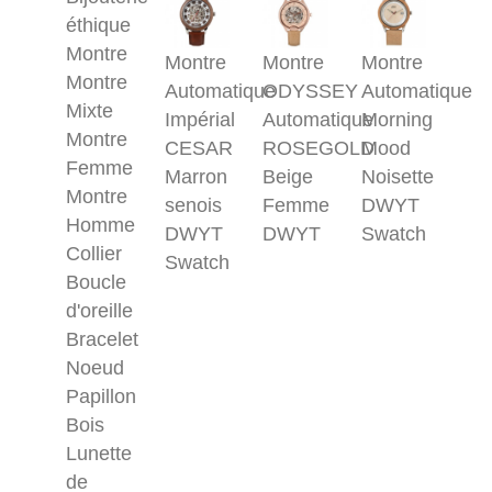
éthique
Montre
Montre
Montre
Montre
Montre
Automatique
ODYSSEY
Automatique
Mixte
Impérial
Automatique
Morning
Montre
CESAR
ROSEGOLD
Mood
Femme
Marron
Beige
Noisette
Montre
senois
Femme
DWYT
Homme
DWYT
DWYT
Swatch
Collier
Swatch
Boucle
d'oreille
Bracelet
Noeud
Papillon
Bois
Lunette
de