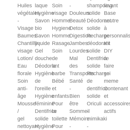
Huiles
laque
Soin
-
shampoing
lavant
végétales
Hygiène
visage
Douleurs
solide
Base
-
Savon
Homme
Beauté
Déodorant
neutre
Visage
bio
Hygiene
Detox
solide
à
Baumes
Savon
Homme
Digestion
Recharge
personnali
Chantilly-
liquide
Rasage
Jambes
déodorant
Kit
visage
Gel
Soin
Lourdes
solide
DIY
Lotion/
douche
de
Mal
Dentifrice
à
Eau
Déodorant
la
des
solide
faire
florale
Hygiène
barbe
Transports
Recharge
soi
Soin
de
Bébé
Santé
de
meme
anti-
l'oreille
et
-
dentifrice
Contenant
âge
Hygiène
enfants
Bien
solide
et
Mousse
féminine
Pour
être
Oriculi
accessoire
/
Dentifrice
la
Sommeil
-
actifs
gel
solide
toilette
Mémoire
mimikaki
nettoyant
Hygiène
Pour
-
-