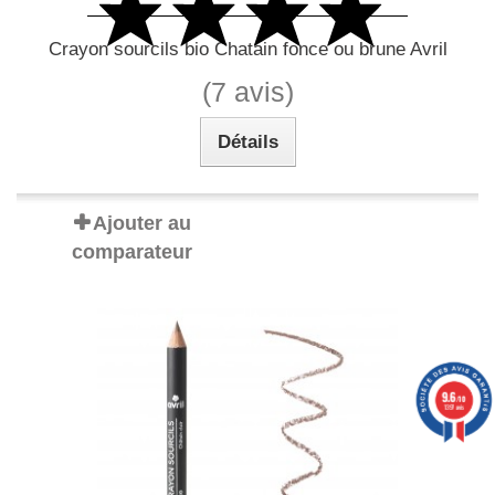
Crayon sourcils bio Chatain fonce ou brune Avril
(7 avis)
Détails
Ajouter au
comparateur
9.6
/10
1397 avis