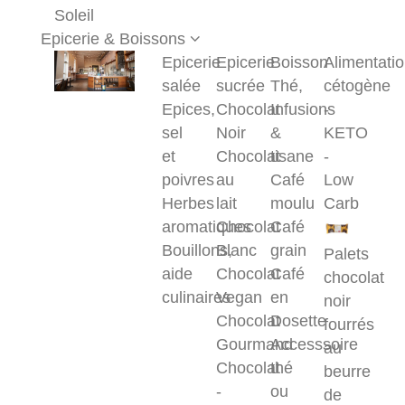
Soleil
Epicerie & Boissons
Epicerie
Epicerie
Boisson
Alimentati
salée
sucrée
Thé,
cétogène
Epices,
Chocolat
Infusions
-
sel
Noir
&
KETO
et
Chocolat
tisane
-
poivres
au
Café
Low
Herbes
lait
moulu
Carb
aromatiques
Chocolat
Café
Bouillons,
Blanc
grain
Palets
aide
Chocolat
Café
chocolat
culinaires
Vegan
en
noir
Chocolat
Dosette
fourrés
Gourmand
Accesssoire
au
Chocolat
thé
beurre
-
ou
de