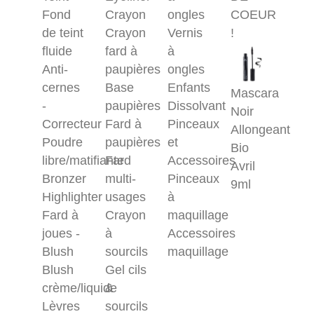
Fond
Crayon
ongles
COEUR
de teint
Crayon
Vernis
!
fluide
fard à
à
Anti-
paupières
ongles
cernes
Base
Enfants
Mascara
-
paupières
Dissolvant
Noir
Correcteur
Fard à
Pinceaux
Allongeant
Poudre
paupières
et
Bio
libre/matifiante
Fard
Accessoires
Avril
Bronzer
multi-
Pinceaux
9ml
Highlighter
usages
à
Fard à
Crayon
maquillage
joues -
à
Accessoires
Blush
sourcils
maquillage
Blush
Gel cils
crème/liquide
&
Lèvres
sourcils