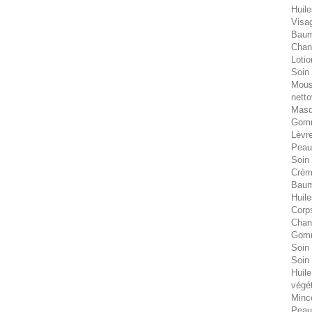
Huile
Visa
Bau
Chant
Lotio
Soin 
Mous
nett
Masq
Gomm
Lèvr
Peau
Soin
Crèm
Baum
Huile
Corp
Chant
Gom
Soin
Soin
Huile
végé
Minc
Peau