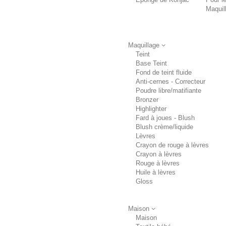
Maquil
Maquillage
Teint
Base Teint
Fond de teint fluide
Anti-cernes - Correcteur
Poudre libre/matifiante
Bronzer
Highlighter
Fard à joues - Blush
Blush crème/liquide
Lèvres
Crayon de rouge à lèvres
Crayon à lèvres
Rouge à lèvres
Huile à lèvres
Gloss
Maison
Maison