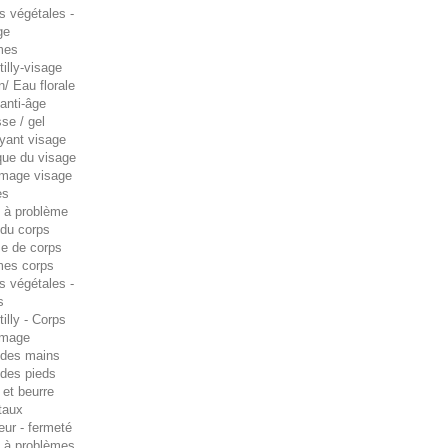
s végétales -
ge
mes
illy-visage
n/ Eau florale
anti-âge
se / gel
oyant visage
ue du visage
age visage
es
 à problème
 du corps
e de corps
es corps
s végétales -
s
illy - Corps
mage
 des mains
 des pieds
 et beurre
taux
eur - fermeté
 à problèmes