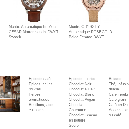
Montre Automatique Impérial
Montre ODYSSEY
CESAR Marron senois DWYT
Automatique ROSEGOLD
Swatch
Beige Femme DWYT
Epicerie salée
Epicerie sucrée
Boisson
Epices, sel et
Chocolat Noir
Thé, Infusi
poivres
Chocolat au lait
tisane
Herbes
Chocolat Blanc
Café moulu
aromatiques
Chocolat Vegan
Café grain
Bouillons, aide
Chocolat
Café en Dos
culinaires
Gourmand
Accesssoire
Chocolat - cacao
ou café
en poudre
Sucre