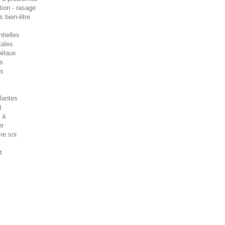
tion - rasage
s bien-être
tielles
tales
gétaux
es
es
lantes
t
 à
er
ire soi
t
s