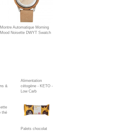
Montre Automatique Morning
Mood Noisette DWYT Swatch
Alimentation
ons &
cétogène - KETO -
Low Carb
ette
 thé
Palets chocolat