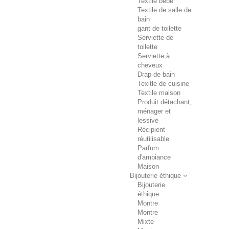
Textile bébé
Textile de salle de
bain
gant de toilette
Serviette de
toilette
Serviette à
cheveux
Drap de bain
Texitle de cuisine
Textile maison
Produit détachant,
ménager et
lessive
Récipient
réutilisable
Parfum
d'ambiance
Maison
Bijouterie éthique
Bijouterie
éthique
Montre
Montre
Mixte