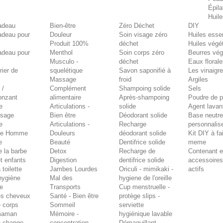
Épila
Huile
adeau
Bien-être
Zéro Déchet
DIY
adeau pour
Douleur
Soin visage zéro
Huiles essen
Produit 100%
déchet
Huiles végé
adeau pour
Menthol
Soin corps zéro
Beurres vé
Musculo -
déchet
Eaux floral
rier de
squelétique
Savon saponifié à
Les vinaigr
Massage
froid
Argiles
 /
Complément
Shampoing solide
Sels
onzant
alimentaire
Après-shampoing
Poudre de p
e
Articulations -
solide
Agent lavan
isage
Bien être
Déodorant solide
Base neutre
e
Articulations -
Recharge
personnalis
ne Homme
Douleurs
déodorant solide
Kit DIY à fa
e
Beauté
Dentifrice solide
meme
e la barbe
Detox
Recharge de
Contenant e
t enfants
Digestion
dentifrice solide
accessoire
 toilette
Jambes Lourdes
Oriculi - mimikaki -
actifs
'hygiène
Mal des
hygiene de l'oreille
re
Transports
Cup menstruelle -
es cheveux
Santé - Bien être
protège slips -
e corps
Sommeil
serviette
maman
Mémoire -
hygiénique lavable
e change
concentration
Démaquillant