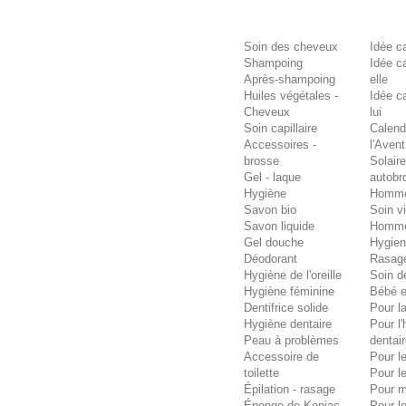
Soin des cheveux
Idée c
Shampoing
Idée c
Après-shampoing
elle
Huiles végétales -
Idée c
Cheveux
lui
Soin capillaire
Calend
Accessoires -
l'Avent
brosse
Solaire
Gel - laque
autobr
Hygiène
Homm
Savon bio
Soin v
Savon liquide
Homm
Gel douche
Hygie
Déodorant
Rasag
Hygiène de l'oreille
Soin d
Hygiène féminine
Bébé e
Dentifrice solide
Pour la
Hygiène dentaire
Pour l
Peau à problèmes
dentai
Accessoire de
Pour l
toilette
Pour l
Épilation - rasage
Pour 
Éponge de Konjac
Pour l