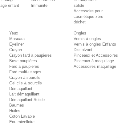
lage enfant
Immunité
solide
Accessoire pour
cosmétique zéro
déchet
Yeux
Ongles
Mascara
Vernis à ongles
Eyeliner
Vernis à ongles Enfants
Crayon
Dissolvant
Crayon fard à paupières
Pinceaux et Accessoires
Base paupières
Pinceaux à maquillage
Fard à paupières
Accessoires maquillage
Fard multi-usages
Crayon à sourcils
Gel cils & sourcils
Démaquillant
Lait démaquillant
Démaquillant Solide
Baumes
Huiles
Coton Lavable
Eau micellaire