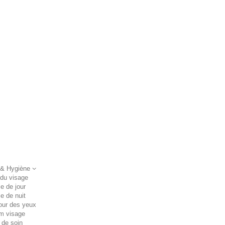
 & Hygiène
 du visage
e de jour
e de nuit
our des yeux
m visage
 de soin