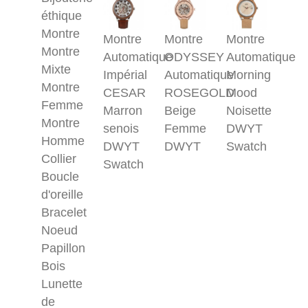
éthique
Montre
Montre
Montre
Montre
Montre
Automatique
ODYSSEY
Automatique
Mixte
Impérial
Automatique
Morning
Montre
CESAR
ROSEGOLD
Mood
Femme
Marron
Beige
Noisette
Montre
senois
Femme
DWYT
Homme
DWYT
DWYT
Swatch
Collier
Swatch
Boucle
d'oreille
Bracelet
Noeud
Papillon
Bois
Lunette
de