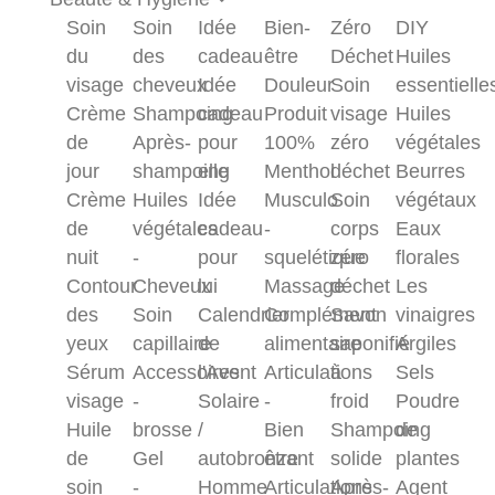
Soin
Soin
Idée
Bien-
Zéro
DIY
du
des
cadeau
être
Déchet
Huiles
visage
cheveux
Idée
Douleur
Soin
essentielle
Crème
Shampoing
cadeau
Produit
visage
Huiles
de
Après-
pour
100%
zéro
végétales
jour
shampoing
elle
Menthol
déchet
Beurres
Crème
Huiles
Idée
Musculo
Soin
végétaux
de
végétales
cadeau
-
corps
Eaux
nuit
-
pour
squelétique
zéro
florales
Contour
Cheveux
lui
Massage
déchet
Les
des
Soin
Calendrier
Complément
Savon
vinaigres
yeux
capillaire
de
alimentaire
saponifié
Argiles
Sérum
Accessoires
l'Avent
Articulations
à
Sels
visage
-
Solaire
-
froid
Poudre
Huile
brosse
/
Bien
Shampoing
de
de
Gel
autobronzant
être
solide
plantes
soin
-
Homme
Articulations
Après-
Agent