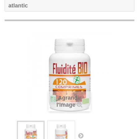
atlantic
Agrandir
l'image