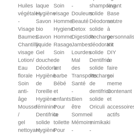
Huiles
laque
Soin
-
shampoing
lavant
végétales
Hygiène
visage
Douleurs
solide
Base
-
Savon
Homme
Beauté
Déodorant
neutre
Visage
bio
Hygiene
Detox
solide
à
Baumes
Savon
Homme
Digestion
Recharge
personnali
Chantilly-
liquide
Rasage
Jambes
déodorant
Kit
visage
Gel
Soin
Lourdes
solide
DIY
Lotion/
douche
de
Mal
Dentifrice
à
Eau
Déodorant
la
des
solide
faire
florale
Hygiène
barbe
Transports
Recharge
soi
Soin
de
Bébé
Santé
de
meme
anti-
l'oreille
et
-
dentifrice
Contenant
âge
Hygiène
enfants
Bien
solide
et
Mousse
féminine
Pour
être
Oriculi
accessoire
/
Dentifrice
la
Sommeil
-
actifs
gel
solide
toilette
Mémoire
mimikaki
nettoyant
Hygiène
Pour
-
-