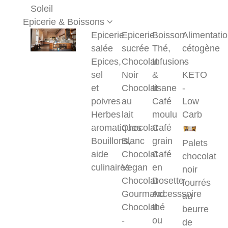
Soleil
Epicerie & Boissons
Epicerie
Epicerie
Boisson
Alimentati
salée
sucrée
Thé,
cétogène
Epices,
Chocolat
Infusions
-
sel
Noir
&
KETO
et
Chocolat
tisane
-
poivres
au
Café
Low
Herbes
lait
moulu
Carb
aromatiques
Chocolat
Café
Bouillons,
Blanc
grain
Palets
aide
Chocolat
Café
chocolat
culinaires
Vegan
en
noir
Chocolat
Dosette
fourrés
Gourmand
Accesssoire
au
Chocolat
thé
beurre
-
ou
de