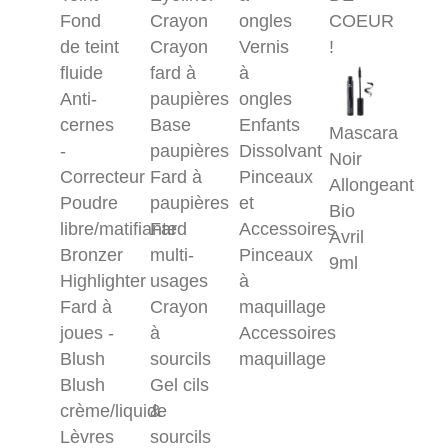
Fond
Crayon
ongles
COEUR
de teint
Crayon
Vernis
!
fluide
fard à
à
Anti-
paupières
ongles
cernes
Base
Enfants
Mascara
-
paupières
Dissolvant
Noir
Correcteur
Fard à
Pinceaux
Allongeant
Poudre
paupières
et
Bio
libre/matifiante
Fard
Accessoires
Avril
Bronzer
multi-
Pinceaux
9ml
Highlighter
usages
à
Fard à
Crayon
maquillage
joues -
à
Accessoires
Blush
sourcils
maquillage
Blush
Gel cils
crème/liquide
&
Lèvres
sourcils