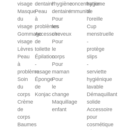
visage
dentaire
l'hygiène
concentration
hygiene
Masque
Peau
dentaire
Immunité
de
du
à
Pour
l'oreille
visage
problèmes
les
Cup
Gommage
Accessoire
cheveux
menstruelle
visage
de
Pour
-
Lèvres
toilette
le
protège
Peau
Épilation
corps
slips
à
-
Pour
-
problème
rasage
maman
serviette
Soin
Éponge
Pour
hygiénique
du
de
le
lavable
corps
Konjac
change
Démaquillant
Crème
Maquillage
solide
de
enfant
Accessoire
corps
pour
Baumes
cosmétique