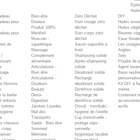
Épila
Huile
adeau
Bien-être
Zéro Déchet
DIY
adeau pour
Douleur
Soin visage zéro
Huiles essen
Produit 100%
déchet
Huiles végé
adeau pour
Menthol
Soin corps zéro
Beurres vé
Musculo -
déchet
Eaux floral
rier de
squelétique
Savon saponifié à
Les vinaigr
Massage
froid
Argiles
 /
Complément
Shampoing solide
Sels
onzant
alimentaire
Après-shampoing
Poudre de p
e
Articulations -
solide
Agent lavan
isage
Bien être
Déodorant solide
Base neutre
e
Articulations -
Recharge
personnalis
ne Homme
Douleurs
déodorant solide
Kit DIY à fa
e
Beauté
Dentifrice solide
meme
e la barbe
Detox
Recharge de
Contenant e
t enfants
Digestion
dentifrice solide
accessoire
 toilette
Jambes Lourdes
Oriculi - mimikaki -
actifs
'hygiène
Mal des
hygiene de l'oreille
re
Transports
Cup menstruelle -
es cheveux
Santé - Bien être
protège slips -
e corps
Sommeil
serviette
maman
Mémoire -
hygiénique lavable
e change
concentration
Démaquillant