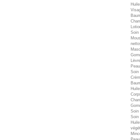
Huile
Visa
Bau
Chant
Lotio
Soin 
Mous
nett
Masq
Gomm
Lèvr
Peau
Soin
Crèm
Baum
Huile
Corp
Chant
Gom
Soin
Soin
Huile
végé
Minc
Peau