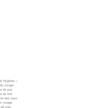
 & Hygiène
 du visage
e de jour
e de nuit
our des yeux
m visage
 de soin