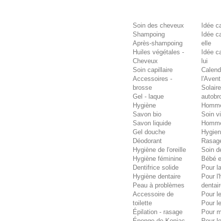
Soin des cheveux
Idée c
Shampoing
Idée c
Après-shampoing
elle
Huiles végétales -
Idée c
Cheveux
lui
Soin capillaire
Calend
Accessoires -
l'Avent
brosse
Solaire
Gel - laque
autobr
Hygiène
Homm
Savon bio
Soin v
Savon liquide
Homm
Gel douche
Hygie
Déodorant
Rasag
Hygiène de l'oreille
Soin d
Hygiène féminine
Bébé e
Dentifrice solide
Pour la
Hygiène dentaire
Pour l
Peau à problèmes
dentai
Accessoire de
Pour l
toilette
Pour l
Épilation - rasage
Pour 
Éponge de Konjac
Pour l