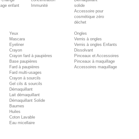
lage enfant
Immunité
solide
Accessoire pour
cosmétique zéro
déchet
Yeux
Ongles
Mascara
Vernis à ongles
Eyeliner
Vernis à ongles Enfants
Crayon
Dissolvant
Crayon fard à paupières
Pinceaux et Accessoires
Base paupières
Pinceaux à maquillage
Fard à paupières
Accessoires maquillage
Fard multi-usages
Crayon à sourcils
Gel cils & sourcils
Démaquillant
Lait démaquillant
Démaquillant Solide
Baumes
Huiles
Coton Lavable
Eau micellaire