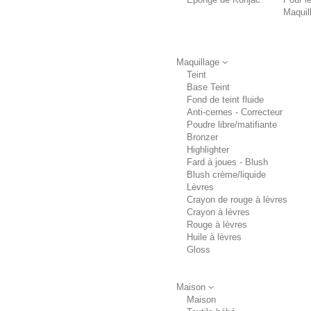
Maquil
Maquillage
Teint
Base Teint
Fond de teint fluide
Anti-cernes - Correcteur
Poudre libre/matifiante
Bronzer
Highlighter
Fard à joues - Blush
Blush crème/liquide
Lèvres
Crayon de rouge à lèvres
Crayon à lèvres
Rouge à lèvres
Huile à lèvres
Gloss
Maison
Maison