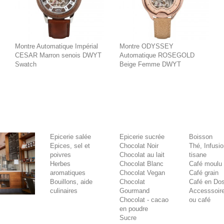
Montre Automatique Impérial
Montre ODYSSEY
CESAR Marron senois DWYT
Automatique ROSEGOLD
Swatch
Beige Femme DWYT
Epicerie salée
Epicerie sucrée
Boisson
Epices, sel et
Chocolat Noir
Thé, Infusi
poivres
Chocolat au lait
tisane
Herbes
Chocolat Blanc
Café moulu
aromatiques
Chocolat Vegan
Café grain
Bouillons, aide
Chocolat
Café en Dos
culinaires
Gourmand
Accesssoire
Chocolat - cacao
ou café
en poudre
Sucre