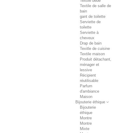
Textile bébé
Textile de salle de
bain
gant de toilette
Serviette de
toilette
Serviette à
cheveux
Drap de bain
Texitle de cuisine
Textile maison
Produit détachant,
ménager et
lessive
Récipient
réutilisable
Parfum
d'ambiance
Maison
Bijouterie éthique
Bijouterie
éthique
Montre
Montre
Mixte