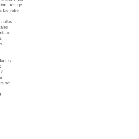
tion - rasage
s bien-être
tielles
tales
gétaux
es
es
lantes
t
 à
er
ire soi
t
s