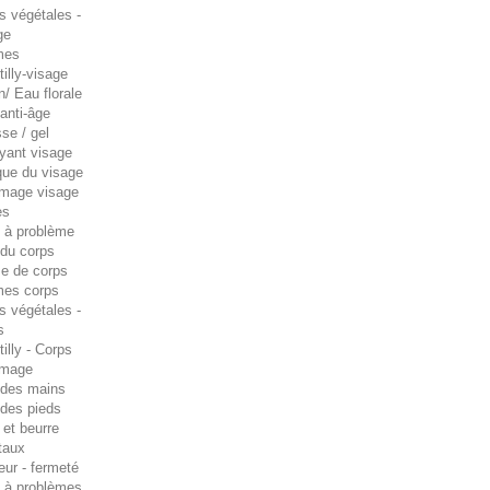
s végétales -
ge
mes
illy-visage
n/ Eau florale
anti-âge
se / gel
oyant visage
ue du visage
age visage
es
 à problème
 du corps
e de corps
es corps
s végétales -
s
illy - Corps
mage
 des mains
 des pieds
 et beurre
taux
eur - fermeté
 à problèmes