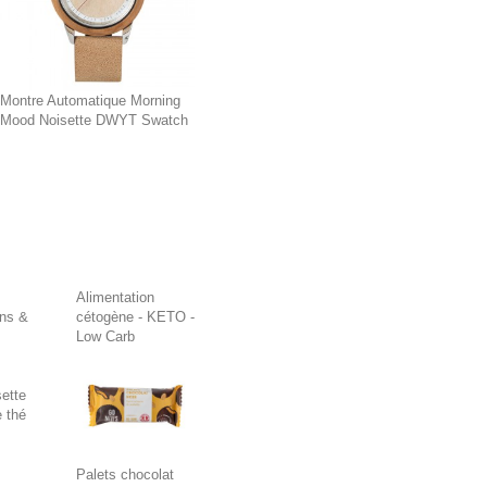
Montre Automatique Morning
Mood Noisette DWYT Swatch
Alimentation
ons &
cétogène - KETO -
Low Carb
ette
 thé
Palets chocolat